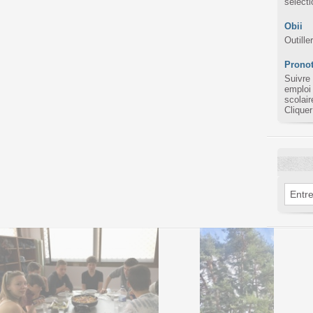
sélect
Obii
Outille
Pronot
Suivre
emploi
scolair
Cliquer