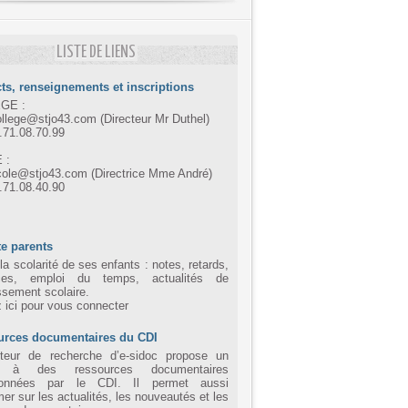
LISTE DE LIENS
ts, renseignements et inscriptions
GE :
ollege@stjo43.com (Directeur Mr Duthel)
4.71.08.70.99
 :
cole@stjo43.com (Directrice Mme André)
4.71.08.40.90
e parents
la scolarité de ses enfants : notes, retards,
ces, emploi du temps, actualités de
issement scolaire.
z ici pour vous connecter
urces documentaires du CDI
eur de recherche d’e-sidoc propose un
 à des ressources documentaires
tionnées par le CDI. Il permet aussi
mer sur les actualités, les nouveautés et les