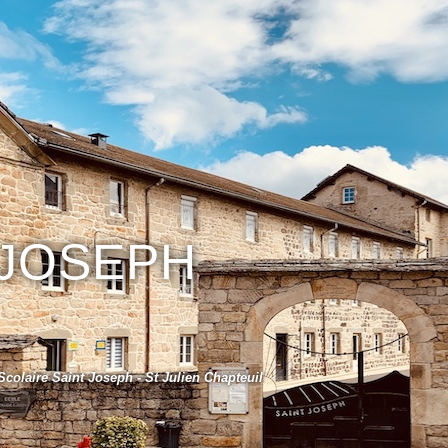
 JOSEPH
colaire Saint Joseph - St Julien Chapteuil