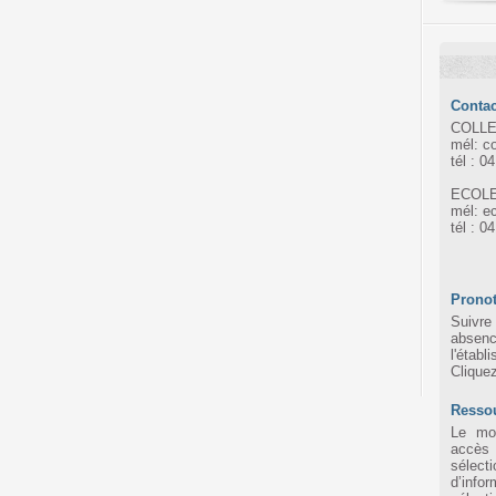
Contac
COLLE
mél: c
tél : 0
ECOLE
mél: e
tél : 0
Pronot
Suivre 
absen
l'établ
Clique
Resso
Le mot
accès
sélec
d’infor