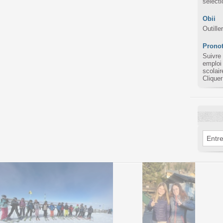
sélect
Obii
Outille
Pronot
Suivre
emploi
scolair
Cliquer