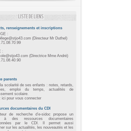
LISTE DE LIENS
ts, renseignements et inscriptions
GE :
ollege@stjo43.com (Directeur Mr Duthel)
4.71.08.70.99
 :
cole@stjo43.com (Directrice Mme André)
4.71.08.40.90
e parents
la scolarité de ses enfants : notes, retards,
ces, emploi du temps, actualités de
issement scolaire.
z ici pour vous connecter
urces documentaires du CDI
eur de recherche d’e-sidoc propose un
 à des ressources documentaires
tionnées par le CDI. Il permet aussi
mer sur les actualités, les nouveautés et les