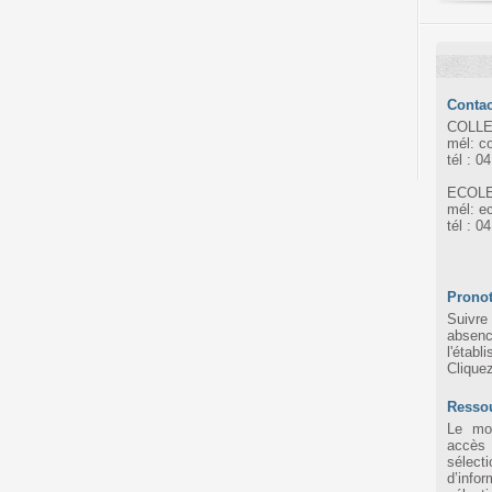
Contac
COLLE
mél: c
tél : 0
ECOLE
mél: e
tél : 0
Pronot
Suivre 
absen
l'établ
Clique
Resso
Le mot
accès
sélec
d’infor