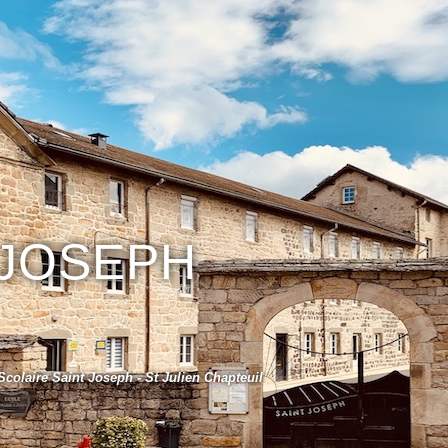
 JOSEPH
colaire Saint Joseph - St Julien Chapteuil