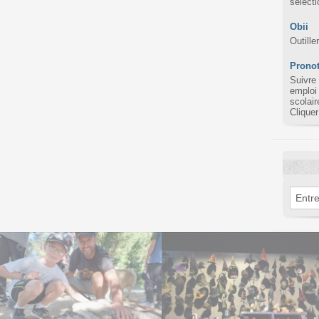
sélect
Obii
Outille
Pronot
Suivre
emploi
scolair
Cliquer