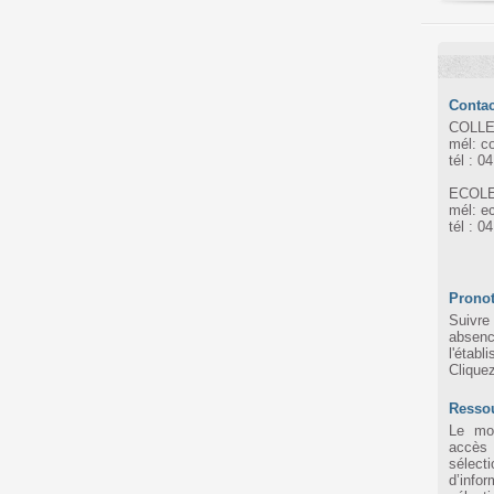
Contac
COLLE
mél: c
tél : 0
ECOLE
mél: e
tél : 0
Pronot
Suivre 
absen
l'établ
Clique
Resso
Le mot
accès
sélec
d’infor