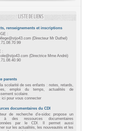
LISTE DE LIENS
ts, renseignements et inscriptions
GE :
ollege@stjo43.com (Directeur Mr Duthel)
4.71.08.70.99
 :
cole@stjo43.com (Directrice Mme André)
4.71.08.40.90
e parents
la scolarité de ses enfants : notes, retards,
ces, emploi du temps, actualités de
issement scolaire.
z ici pour vous connecter
urces documentaires du CDI
eur de recherche d’e-sidoc propose un
 à des ressources documentaires
tionnées par le CDI. Il permet aussi
mer sur les actualités, les nouveautés et les