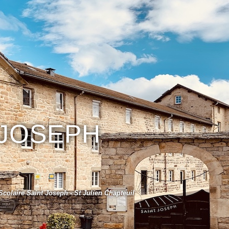
 JOSEPH
colaire Saint Joseph - St Julien Chapteuil