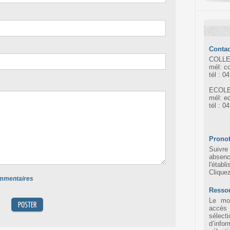
Contac
COLLE
mél: c
tél : 0
ECOLE
mél: e
tél : 0
Pronot
Suivre 
absen
l'établ
Clique
commentaires
Resso
Le mot
accès
sélec
d’infor