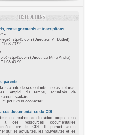
LISTE DE LIENS
ts, renseignements et inscriptions
GE :
ollege@stjo43.com (Directeur Mr Duthel)
4.71.08.70.99
 :
cole@stjo43.com (Directrice Mme André)
4.71.08.40.90
e parents
la scolarité de ses enfants : notes, retards,
ces, emploi du temps, actualités de
issement scolaire.
z ici pour vous connecter
urces documentaires du CDI
eur de recherche d’e-sidoc propose un
 à des ressources documentaires
tionnées par le CDI. Il permet aussi
mer sur les actualités, les nouveautés et les