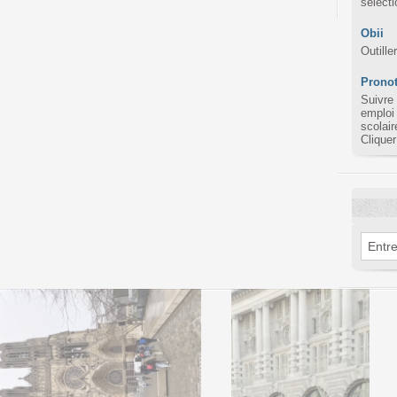
sélect
Obii
Outille
Pronot
Suivre
emploi
scolair
Cliquer