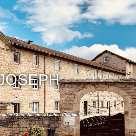
 JOSEPH
colaire Saint Joseph - St Julien Chapteuil