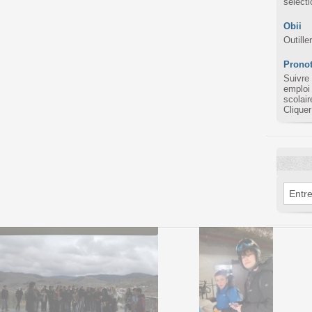
sélect
Obii
Outille
Pronot
Suivre
emploi
scolair
Cliquer