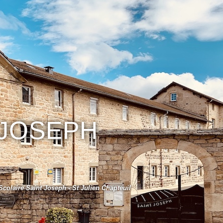
 JOSEPH
colaire Saint Joseph - St Julien Chapteuil