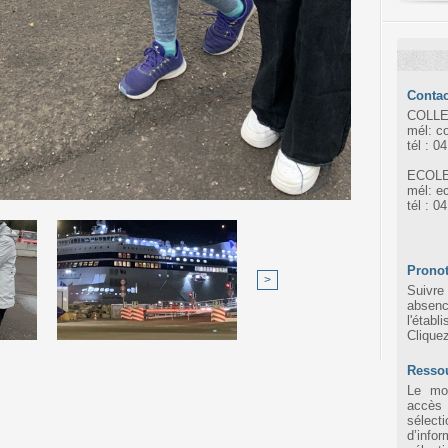
Contac
COLLE
mél: c
tél : 0
ECOLE
mél: e
tél : 0
Pronot
>
Suivre 
absen
l'établ
Clique
Resso
Le mot
accès
sélec
d’infor