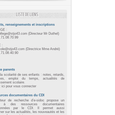
LISTE DE LIENS
ts, renseignements et inscriptions
GE :
ollege@stjo43.com (Directeur Mr Duthel)
4.71.08.70.99
 :
cole@stjo43.com (Directrice Mme André)
4.71.08.40.90
e parents
la scolarité de ses enfants : notes, retards,
ces, emploi du temps, actualités de
issement scolaire.
z ici pour vous connecter
urces documentaires du CDI
eur de recherche d’e-sidoc propose un
 à des ressources documentaires
tionnées par le CDI. Il permet aussi
mer sur les actualités, les nouveautés et les