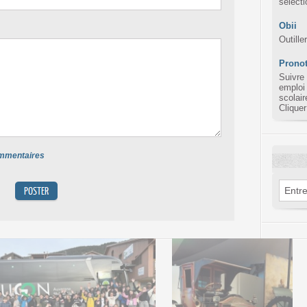
sélect
Obii
Outille
Pronot
Suivre
emploi
scolair
Cliquer
commentaires