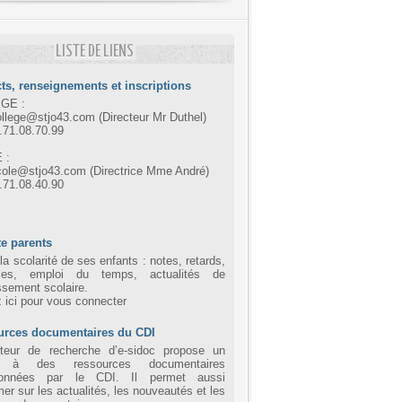
LISTE DE LIENS
ts, renseignements et inscriptions
GE :
ollege@stjo43.com (Directeur Mr Duthel)
4.71.08.70.99
 :
cole@stjo43.com (Directrice Mme André)
4.71.08.40.90
e parents
la scolarité de ses enfants : notes, retards,
ces, emploi du temps, actualités de
issement scolaire.
z ici pour vous connecter
urces documentaires du CDI
eur de recherche d’e-sidoc propose un
 à des ressources documentaires
tionnées par le CDI. Il permet aussi
mer sur les actualités, les nouveautés et les