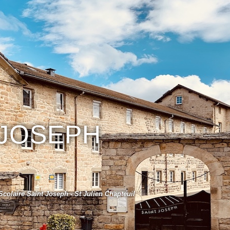
 JOSEPH
colaire Saint Joseph - St Julien Chapteuil