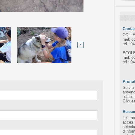
Contac
COLLE
mél: c
tél : 0
>
ECOLE
mél: e
tél : 0
Pronot
Suivre 
absen
l'établ
Clique
Resso
Le mot
accès
sélec
d’infor