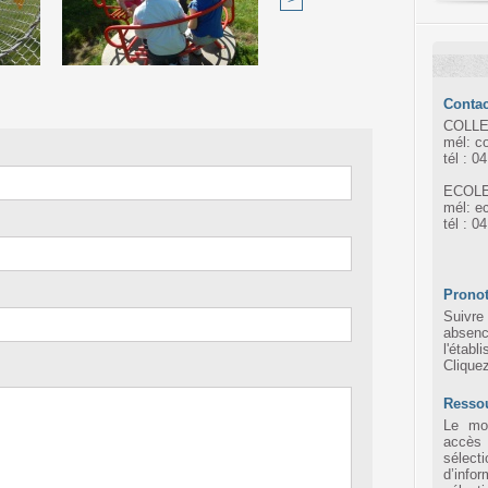
>
Contac
COLLE
mél: c
tél : 0
ECOLE
mél: e
tél : 0
Pronot
Suivre 
absen
l'établ
Clique
Resso
Le mot
accès
sélec
d’infor