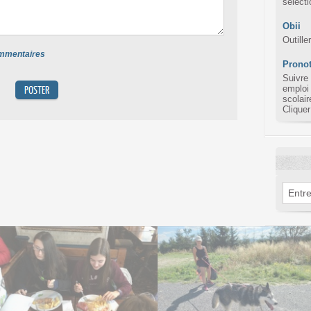
sélect
Obii
Outille
commentaires
Pronot
Suivre
emploi
scolair
Cliquer