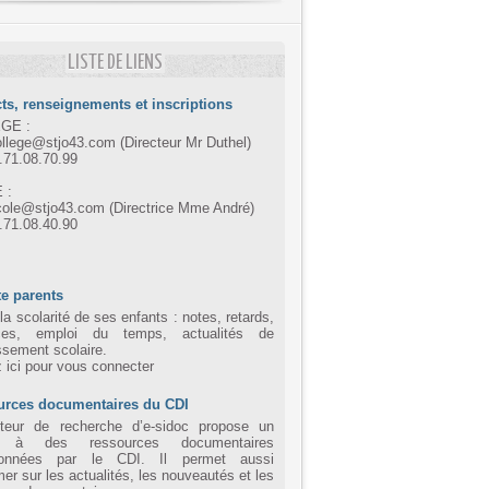
LISTE DE LIENS
ts, renseignements et inscriptions
GE :
ollege@stjo43.com (Directeur Mr Duthel)
4.71.08.70.99
 :
cole@stjo43.com (Directrice Mme André)
4.71.08.40.90
e parents
la scolarité de ses enfants : notes, retards,
ces, emploi du temps, actualités de
issement scolaire.
z ici pour vous connecter
urces documentaires du CDI
eur de recherche d’e-sidoc propose un
 à des ressources documentaires
tionnées par le CDI. Il permet aussi
mer sur les actualités, les nouveautés et les