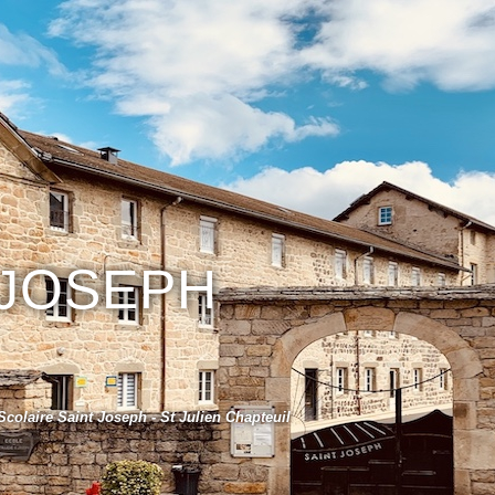
 JOSEPH
colaire Saint Joseph - St Julien Chapteuil