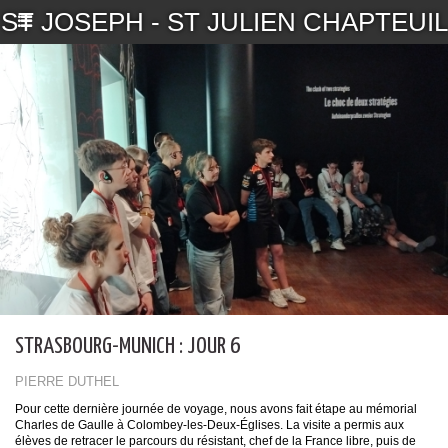
ST JOSEPH - ST JULIEN CHAPTEUIL
STRASBOURG-MUNICH : JOUR 6
PIERRE DUTHEL
Pour cette dernière journée de voyage, nous avons fait étape au mémorial
Charles de Gaulle à Colombey-les-Deux-Églises. La visite a permis aux
élèves de retracer le parcours du résistant, chef de la France libre, puis de